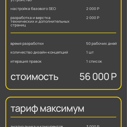
анализ рынка и конкурентов
3 000 Р
текстовый прототип и структура сайта
3 000 Р
мудборд
3 000 Р
разработка дизайн-концепции
14 000 Р
разработка каталога
5 000 Р
макет для мобильных устройств
5 000 Р
верстка проекта на Тильде
14 000 Р
адаптив под планшет и мобильное
5 000 Р
устройство
настройка базового SEO
2 000 Р
разработка и верстка
2 000 Р
технических и дополнительных
страниц