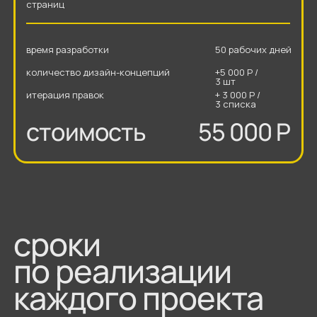
тариф максимум
анализ рынка и конкурентов
3 000 Р
текстовый прототип и структура сайта
3 000 Р
мудборд
3 000 Р
разработка дизайн-концепции
14 000 Р
макет для мобильных устройств
5 000 Р
верстка проекта на Тильде
10 000 Р
адаптив под планшет и мобильное
5 000 Р
устройство
настройка базового SEO
2 000 Р