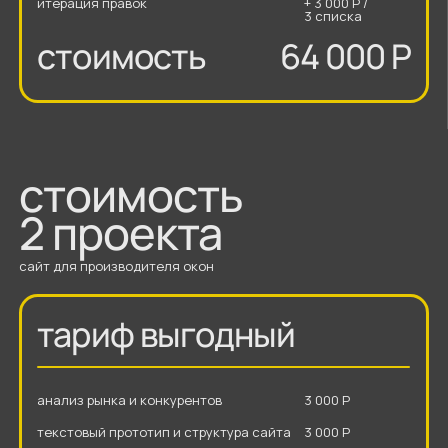
разработка дизайн-концепции
14 000 Р
разработка каталога
5 000 Р
макет для мобильных устройств
5 000 Р
верстка проекта на Тильде
14 000 Р
адаптив под планшет и мобильное
5 000 Р
устройство
настройка базового SEO
2 000 Р
разработка и верстка
2 000 Р
технических и дополнительных
страниц
время разработки
50 рабочих дней
количество дизайн-концепций
+5 000 Р /
3 шт
итерация правок
+ 3 000 Р /
3 списка
стоимость
64 000 Р