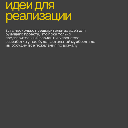
4. Дизайн-концепция первого экрана
3 рабочих дня
5. Дизайн всего проекта
7 рабочих дней
6. Дизайн макета мобильной версии
3 рабочих дня
7. Верстка на Tilda
5 рабочих дней
8. Адаптив, подключение ссылок
3 рабочих дней
9. Перенос домена, настройка SEO