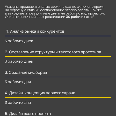
разработка и верстка
2 000 Р
технических и дополнительных
страниц
время разработки
50 рабочих дней
количество дизайн-концепций
+5 000 Р /
3 шт
итерация правок
+ 3 000 Р /
3 списка
стоимость
55 000 Р
сроки
по реализации