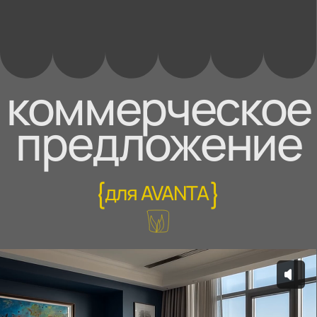
коммерческо
предложени
{
}
для AVANTA