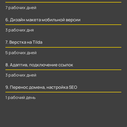
каждого проекта
Указаны предварительные сроки, сюда не включено время
на обратную связь и согласование этапов работы. Так же
в выходные и праздничные дни я не работаю над проектом.
Ориентировочный срок реализации
30 рабочих дней
.
Анализ рынка и конкурентов
3 рабочих дней
2. Составление структуры и текстового прототипа
3 рабочих дней
3. Создание мудборда
3 рабочих дня